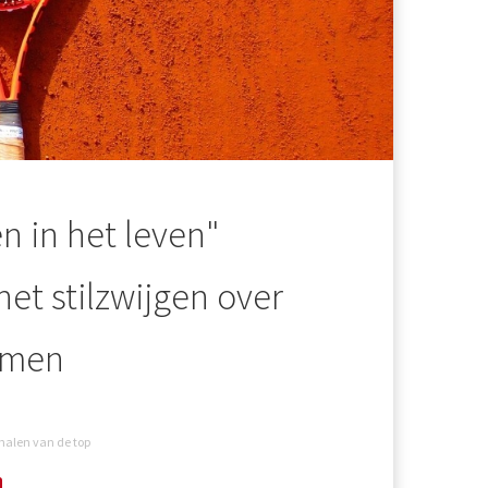
en in het leven"
et stilzwijgen over
emen
halen van de top