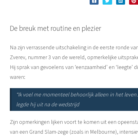
De breuk met routine en plezier
Na zijn verrassende uitschakeling in de eerste ronde v
Zverev, nummer 3 van de wereld, opmerkelijke uitsprake
Hij sprak van gevoelens van ‘eenzaamheid’ en ‘leegte’ d
waren:
“Ik voel me momenteel behoorlijk alleen in het leven
legde hij uit na de wedstrijd
Zijn opmerkingen lijken voort te komen uit een opeenst
van een Grand Slam-zege (zoals in Melbourne), intensiev