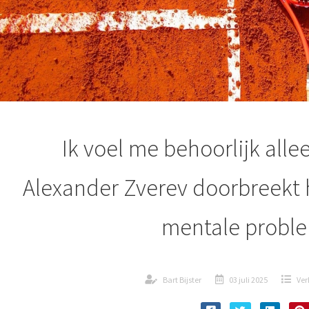
Ik voel me behoorlijk alle
Alexander Zverev doorbreekt h
mentale probl
Bart Bijster
03 juli 2025
Ver